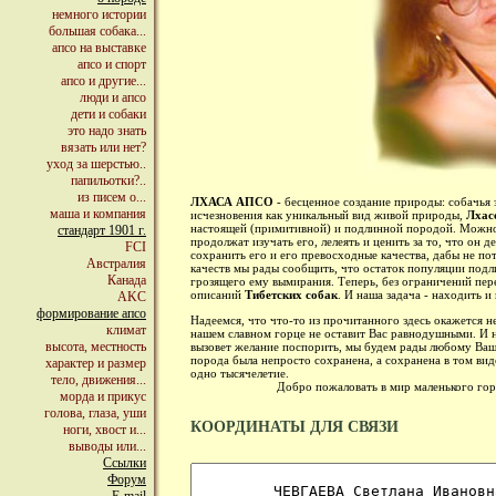
немного истории
большая собака...
апсо на выставке
апсо и спорт
апсо и другие...
люди и апсо
дети и собаки
это надо знать
вязать или нет?
уход за шерстью..
папильотки?..
из писем о...
ЛХАСА АПСО
- бесценное создание природы: собачья
маша и компания
исчезновения как уникальный вид живой природы,
Лхас
настоящей (примитивной) и подлинной породой. Можно т
стандарт 1901 г.
продолжат изучать его, лелеять и ценить за то, что он
FCI
сохранить его и его превосходные качества, дабы не по
Австралия
качеств мы рады сообщить, что остаток популяции под
Канада
грозящего ему вымирания. Теперь, без ограничений пер
описаний
Тибетских собак
. И наша задача - находить и
AKC
формирование апсо
Надеемся, что что-то из прочитанного здесь окажется н
климат
нашем славном горце не оставит Вас равнодушными. И не
высота, местность
вызовет желание поспорить, мы будем рады любому Ваше
порода была непросто сохранена, а сохранена в том вид
характер и размер
одно тысячелетие.
тело, движения...
Добро пожаловать в мир маленького гордог
морда и прикус
голова, глаза, уши
КООРДИНАТЫ ДЛЯ СВЯЗИ
ноги, хвост и...
выводы или...
Ссылки
Форум