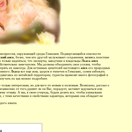
 экспрессия, окружающей среды Гималаев. Подвергающийся опасности
ский апсо
, более, чем кто другой заслуживает сохранения, являясь поистине
олько надеяться, что эксперты, заводчики и владельцы
Лхаса апсо
 действительно замечателен. Мы должны объединить свои усилия, чтобы
терять их навсегда. Для истинных ценителей настоящего
апсо
его природных
линного
Лхаса
все еще жив, здоров и типичен в Гималаях, сумев избежать
едвигаясь по китайской территории, туристы привозят много фотографий и
 изучать их как можно подробнее.
е только интересным, но для кого-то новым и полезным. Возможно, рассказ о
зависимо от того,удивит ли он Вас, порадует, заставит задуматься или
му отзыву. А мы, в свою очередь, будем делать все, чтобы уникальная
е, с теми качествами и свойствами характера, которыми она обладает не
о азиата.