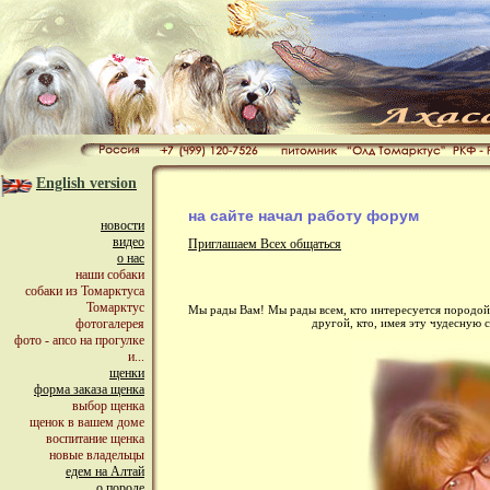
English version
на сайте начал работу форум
новости
видео
Приглашаем Всех общаться
о нас
наши собаки
собаки из Томарктуса
Томарктус
Мы рады Вам! Мы рады всем, кто интересуется породой с
другой, кто, имея эту чудесную 
фотогалерея
фото - апсо на прогулке
и...
щенки
форма заказа щенка
выбор щенка
щенок в вашем доме
воспитание щенка
новые владельцы
едем на Алтай
о породе