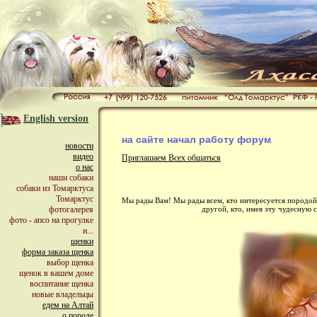
English version
на сайте начал работу форум
новости
видео
Приглашаем Всех общаться
о нас
наши собаки
собаки из Томарктуса
Томарктус
Мы рады Вам! Мы рады всем, кто интересуется породой с
другой, кто, имея эту чудесную 
фотогалерея
фото - апсо на прогулке
и...
щенки
форма заказа щенка
выбор щенка
щенок в вашем доме
воспитание щенка
новые владельцы
едем на Алтай
о породе