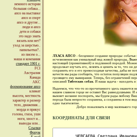
немного истории
большая собака...
апсо на выставке
апсо и спорт
апсо и другие...
люди и апсо
дети и собаки
это надо знать
вязать или нет?
уход за шерстью..
папильотки?..
из писем о...
ЛХАСА АПСО
- бесценное создание природы: собачья
маша и компания
исчезновения как уникальный вид живой природы,
Лхас
настоящей (примитивной) и подлинной породой. Можно т
стандарт 1901 г.
продолжат изучать его, лелеять и ценить за то, что он
FCI
сохранить его и его превосходные качества, дабы не по
Австралия
качеств мы рады сообщить, что остаток популяции под
Канада
грозящего ему вымирания. Теперь, без ограничений пер
описаний
Тибетских собак
. И наша задача - находить и
AKC
формирование апсо
Надеемся, что что-то из прочитанного здесь окажется н
климат
нашем славном горце не оставит Вас равнодушными. И не
высота, местность
вызовет желание поспорить, мы будем рады любому Ваше
порода была непросто сохранена, а сохранена в том вид
характер и размер
одно тысячелетие.
тело, движения...
Добро пожаловать в мир маленького гордог
морда и прикус
голова, глаза, уши
КООРДИНАТЫ ДЛЯ СВЯЗИ
ноги, хвост и...
выводы или...
Ссылки
Форум